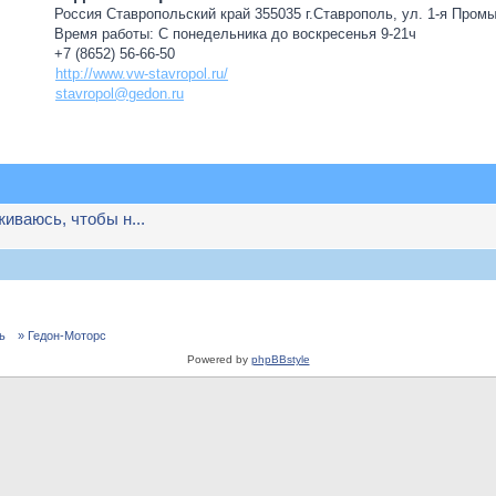
Россия Ставропольский край 355035 г.Ставрополь, ул. 1-я Пром
Время работы: С понедельника до воскресенья 9-21ч
+7 (8652) 56-66-50
http://www.vw-stavropol.ru/
stavropol@gedon.ru
иваюсь, чтобы н...
ь
» Гедон-Моторс
Powered by
phpBBstyle