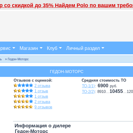
 со скидкой до 35% Найдем Polo по вашим требов
рвис
Магазин
Клуб
Личный раздел
ль
» Гедон-Моторс
ГЕДОН-МОТОРС
Отзывов с оценкой:
Средняя стоимость ТО
6900
2 отзыва
ТО-1(1)
:
руб.
1 отзыв
10455
ТО-2(2)
: 8910...
...12
1 отзыв
2 отзыва
9 отзывов
Информация о дилере
Гедон-Моторс