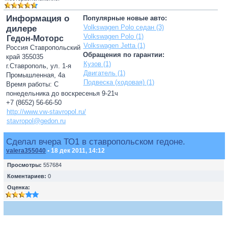
Информация о
Популярные новые авто:
Volkswagen Polo седан (3)
дилере
Volkswagen Polo (1)
Гедон-Моторс
Volkswagen Jetta (1)
Россия Ставропольский
Обращения по гарантии:
край 355035
Кузов (1)
г.Ставрополь, ул. 1-я
Двигатель (1)
Промышленная, 4а
Подвеска (ходовая) (1)
Время работы: С
понедельника до воскресенья 9-21ч
+7 (8652) 56-66-50
http://www.vw-stavropol.ru/
stavropol@gedon.ru
Сделал вчера ТО1 в ставропольском гедоне.
valera355040
• 18 дек 2011, 14:12
Просмотры:
557684
Коментариев:
0
Оценка: