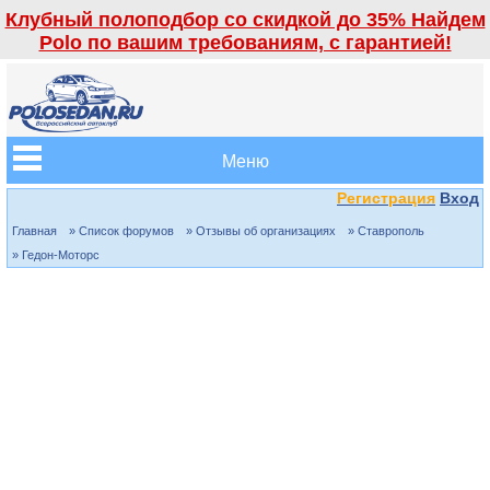
Клубный полоподбор со скидкой до 35% Найдем
Polo по вашим требованиям, с гарантией!
Меню
Регистрация
Вход
Главная
» Список форумов
» Отзывы об организациях
» Ставрополь
» Гедон-Моторс