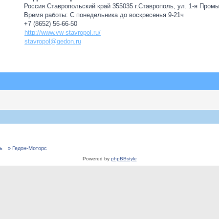
Россия Ставропольский край 355035 г.Ставрополь, ул. 1-я Пром
Время работы: С понедельника до воскресенья 9-21ч
+7 (8652) 56-66-50
http://www.vw-stavropol.ru/
stavropol@gedon.ru
ь
» Гедон-Моторс
Powered by
phpBBstyle