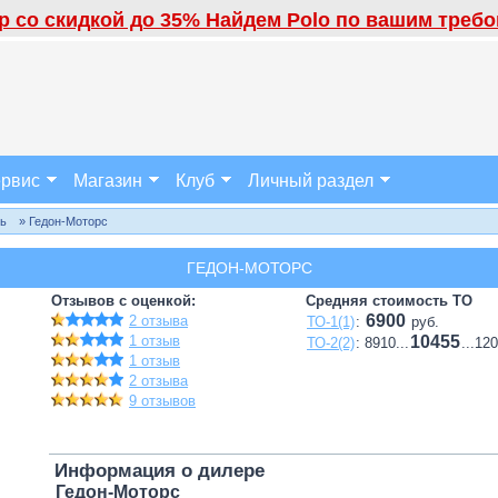
 со скидкой до 35% Найдем Polo по вашим требов
рвис
Магазин
Клуб
Личный раздел
ль
» Гедон-Моторс
ГЕДОН-МОТОРС
Отзывов с оценкой:
Средняя стоимость ТО
6900
2 отзыва
ТО-1(1)
:
руб.
1 отзыв
10455
ТО-2(2)
: 8910...
...12
1 отзыв
2 отзыва
9 отзывов
Информация о дилере
Гедон-Моторс