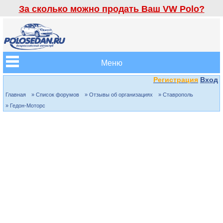
За сколько можно продать Ваш VW Polo?
Меню
Регистрация
Вход
Главная
» Список форумов
» Отзывы об организациях
» Ставрополь
» Гедон-Моторс