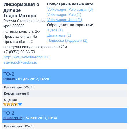
Информация о
Популярные новые авто:
Volkswagen Polo седан (3)
дилере
Volkswagen Polo (1)
Гедон-Моторс
Volkswagen Jetta (1)
Россия Ставропольский
Обращения по гарантии:
край 355035
Кузов (1)
г.Ставрополь, ул. 1-я
Двигатель (1)
Промышленная, 4а
Подвеска (ходовая) (1)
Время работы: С
понедельника до воскресенья 9-21ч
+7 (8652) 56-66-50
http://www.vw-stavropol.ru/
stavropol@gedon.ru
ТО-2
Prikum
• 01 дек 2012, 14:20
Просмотры:
92435
Коментариев:
0
Оценка:
ТО 2
bulldozer26
• 24 июн 2013, 10:34
Просмотры:
12403