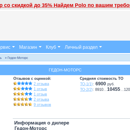
 со скидкой до 35% Найдем Polo по вашим требов
рвис
Магазин
Клуб
Личный раздел
ль
» Гедон-Моторс
ГЕДОН-МОТОРС
Отзывов с оценкой:
Средняя стоимость ТО
6900
2 отзыва
ТО-1(1)
:
руб.
1 отзыв
10455
ТО-2(2)
: 8910...
...12
1 отзыв
2 отзыва
9 отзывов
Информация о дилере
Гедон-Моторс