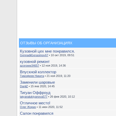
ОТЗЫВЫ ОБ ОРГАНИЗАЦИЯХ
Кузовной цех мне понравился.
GennadiiGerasimov67
• 10 окт 2019, 09:51
кузовной ремонт
azoroww34657
• 12 ноя 2019, 14:36
Впускной коллектор
Тимофеев Никита
• 21 ноя 2019, 11:20
Заменили шаровые
DanilZ
• 15 янв 2020, 14:45
Тигуан Оффроуд
tatyanalukiyanova577
• 26 фев 2020, 10:12
Отличное место!
Олег Жорин
• 11 июн 2020, 11:52
Салон понравился