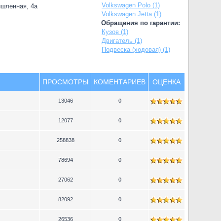
Volkswagen Polo (1)
ышленная, 4а
Volkswagen Jetta (1)
Обращения по гарантии:
Кузов (1)
Двигатель (1)
Подвеска (ходовая) (1)
ПРОСМОТРЫ
КОМЕНТАРИЕВ
ОЦЕНКА
13046
0
12077
0
258838
0
78694
0
27062
0
82092
0
26536
0