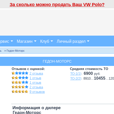
За сколько можно продать Ваш VW Polo?
рвис
Магазин
Клуб
Личный раздел
ль
» Гедон-Моторс
ГЕДОН-МОТОРС
Отзывов с оценкой:
Средняя стоимость ТО
6900
2 отзыва
ТО-1(1)
:
руб.
1 отзыв
10455
ТО-2(2)
: 8910...
...12
1 отзыв
2 отзыва
9 отзывов
Информация о дилере
Гедон-Моторс