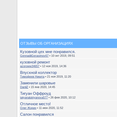
ОТЗЫВЫ ОБ ОРГАНИЗАЦИЯХ
Кузовной цех мне понравился.
GennadiiGerasimov67
• 10 окт 2019, 09:51
кузовной ремонт
azoroww34657
• 12 ноя 2019, 14:36
Впускной коллектор
Тимофеев Никита
• 21 ноя 2019, 11:20
Заменили шаровые
DanilZ
• 15 янв 2020, 14:45
Тигуан Оффроуд
tatyanalukiyanova577
• 26 фев 2020, 10:12
Отличное место!
Олег Жорин
• 11 июн 2020, 11:52
Салон понравился