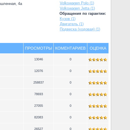
Volkswagen Polo (1)
ышленная, 4а
Volkswagen Jetta (1)
Обращения по гарантии:
Кузов (1)
Двигатель (1)
Подвеска (ходовая) (1)
ПРОСМОТРЫ
КОМЕНТАРИЕВ
ОЦЕНКА
13046
0
12076
0
258837
0
78693
0
27055
0
82083
0
26527
0