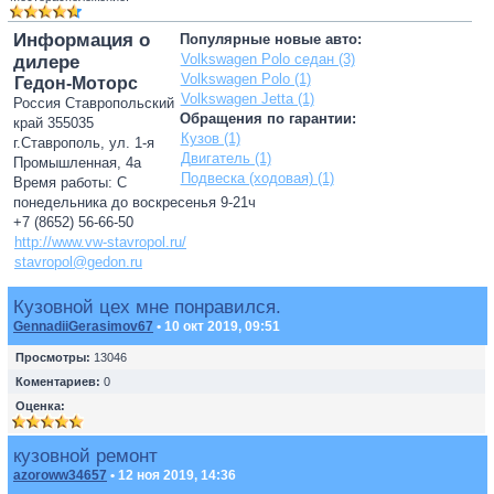
Информация о
Популярные новые авто:
Volkswagen Polo седан (3)
дилере
Volkswagen Polo (1)
Гедон-Моторс
Volkswagen Jetta (1)
Россия Ставропольский
Обращения по гарантии:
край 355035
Кузов (1)
г.Ставрополь, ул. 1-я
Двигатель (1)
Промышленная, 4а
Подвеска (ходовая) (1)
Время работы: С
понедельника до воскресенья 9-21ч
+7 (8652) 56-66-50
http://www.vw-stavropol.ru/
stavropol@gedon.ru
Кузовной цех мне понравился.
GennadiiGerasimov67
• 10 окт 2019, 09:51
Просмотры:
13046
Коментариев:
0
Оценка:
кузовной ремонт
azoroww34657
• 12 ноя 2019, 14:36