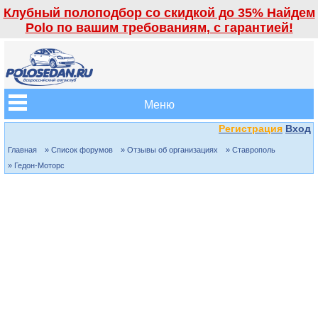
Клубный полоподбор со скидкой до 35% Найдем
Polo по вашим требованиям, с гарантией!
Меню
Регистрация
Вход
Главная
» Список форумов
» Отзывы об организациях
» Ставрополь
» Гедон-Моторс