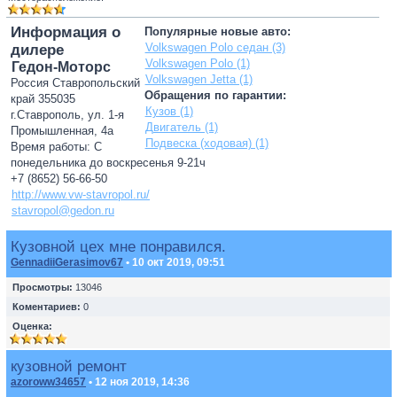
Информация о
Популярные новые авто:
Volkswagen Polo седан (3)
дилере
Volkswagen Polo (1)
Гедон-Моторс
Volkswagen Jetta (1)
Россия Ставропольский
Обращения по гарантии:
край 355035
Кузов (1)
г.Ставрополь, ул. 1-я
Двигатель (1)
Промышленная, 4а
Подвеска (ходовая) (1)
Время работы: С
понедельника до воскресенья 9-21ч
+7 (8652) 56-66-50
http://www.vw-stavropol.ru/
stavropol@gedon.ru
Кузовной цех мне понравился.
GennadiiGerasimov67
• 10 окт 2019, 09:51
Просмотры:
13046
Коментариев:
0
Оценка:
кузовной ремонт
azoroww34657
• 12 ноя 2019, 14:36