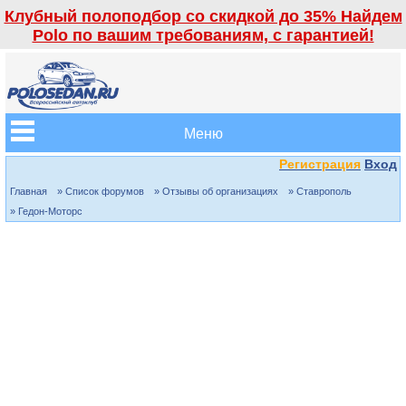
Клубный полоподбор со скидкой до 35% Найдем
Polo по вашим требованиям, с гарантией!
Меню
Регистрация
Вход
Главная
» Список форумов
» Отзывы об организациях
» Ставрополь
» Гедон-Моторс