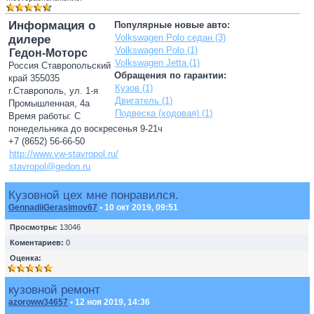
Информация о
Популярные новые авто:
Volkswagen Polo седан (3)
дилере
Volkswagen Polo (1)
Гедон-Моторс
Volkswagen Jetta (1)
Россия Ставропольский
Обращения по гарантии:
край 355035
Кузов (1)
г.Ставрополь, ул. 1-я
Двигатель (1)
Промышленная, 4а
Подвеска (ходовая) (1)
Время работы: С
понедельника до воскресенья 9-21ч
+7 (8652) 56-66-50
http://www.vw-stavropol.ru/
stavropol@gedon.ru
Кузовной цех мне понравился.
GennadiiGerasimov67
• 10 окт 2019, 09:51
Просмотры:
13046
Коментариев:
0
Оценка:
кузовной ремонт
azoroww34657
• 12 ноя 2019, 14:36