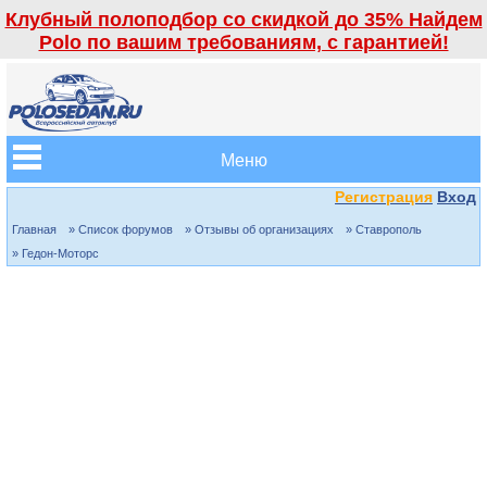
Клубный полоподбор со скидкой до 35% Найдем
Polo по вашим требованиям, с гарантией!
Меню
Регистрация
Вход
Главная
» Список форумов
» Отзывы об организациях
» Ставрополь
» Гедон-Моторс