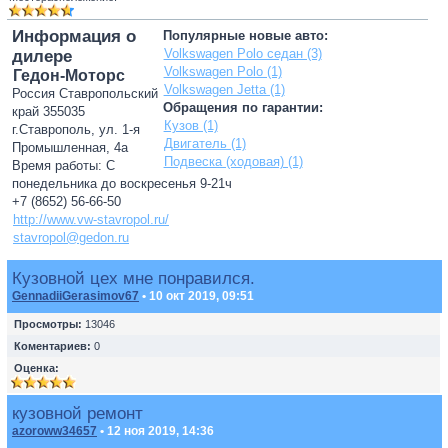
Информация о
Популярные новые авто:
Volkswagen Polo седан (3)
дилере
Volkswagen Polo (1)
Гедон-Моторс
Volkswagen Jetta (1)
Россия Ставропольский
Обращения по гарантии:
край 355035
Кузов (1)
г.Ставрополь, ул. 1-я
Двигатель (1)
Промышленная, 4а
Подвеска (ходовая) (1)
Время работы: С
понедельника до воскресенья 9-21ч
+7 (8652) 56-66-50
http://www.vw-stavropol.ru/
stavropol@gedon.ru
Кузовной цех мне понравился.
GennadiiGerasimov67
• 10 окт 2019, 09:51
Просмотры:
13046
Коментариев:
0
Оценка:
кузовной ремонт
azoroww34657
• 12 ноя 2019, 14:36