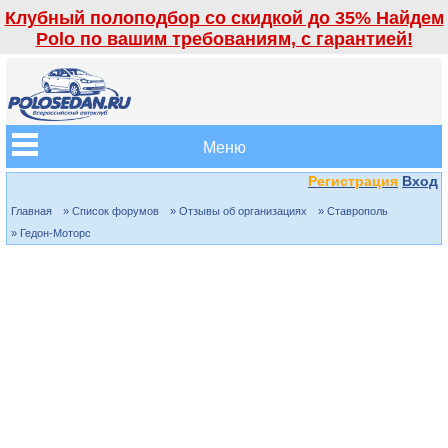
Клубный полоподбор со скидкой до 35% Найдем
Polo по вашим требованиям, с гарантией!
Меню
Регистрация
Вход
Главная
» Список форумов
» Отзывы об организациях
» Ставрополь
» Гедон-Моторс