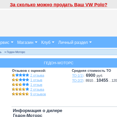
За сколько можно продать Ваш VW Polo?
рвис
Магазин
Клуб
Личный раздел
ль
» Гедон-Моторс
ГЕДОН-МОТОРС
Отзывов с оценкой:
Средняя стоимость ТО
6900
2 отзыва
ТО-1(1)
:
руб.
1 отзыв
10455
ТО-2(2)
: 8910...
...12
1 отзыв
2 отзыва
9 отзывов
Информация о дилере
Гедон-Моторс