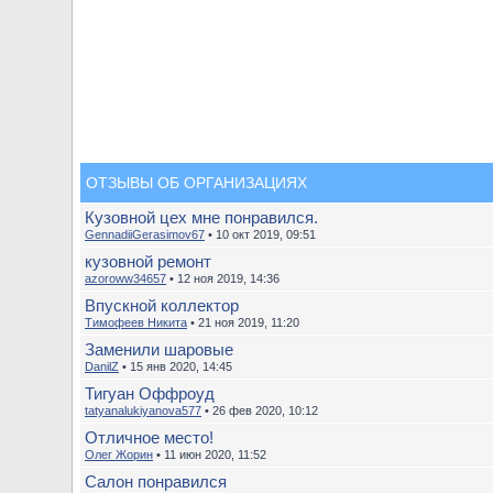
ОТЗЫВЫ ОБ ОРГАНИЗАЦИЯХ
Кузовной цех мне понравился.
GennadiiGerasimov67
• 10 окт 2019, 09:51
кузовной ремонт
azoroww34657
• 12 ноя 2019, 14:36
Впускной коллектор
Тимофеев Никита
• 21 ноя 2019, 11:20
Заменили шаровые
DanilZ
• 15 янв 2020, 14:45
Тигуан Оффроуд
tatyanalukiyanova577
• 26 фев 2020, 10:12
Отличное место!
Олег Жорин
• 11 июн 2020, 11:52
Салон понравился