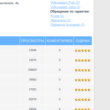
Volkswagen Polo (1)
ышленная, 4а
Volkswagen Jetta (1)
Обращения по гарантии:
Кузов (1)
Двигатель (1)
Подвеска (ходовая) (1)
ПРОСМОТРЫ
КОМЕНТАРИЕВ
ОЦЕНКА
13046
0
12076
0
258837
0
78692
0
27052
0
82079
0
26524
0