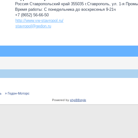
Россия Ставропольский край 355035 г.Ставрополь, ул. 1-я Пром
Время работы: С понедельника до воскресенья 9-21ч
+7 (8652) 56-66-50
http://www.vw-stavropol.ru/
stavropol@gedon.ru
ь
» Гедон-Моторс
Powered by
phpBBstyle