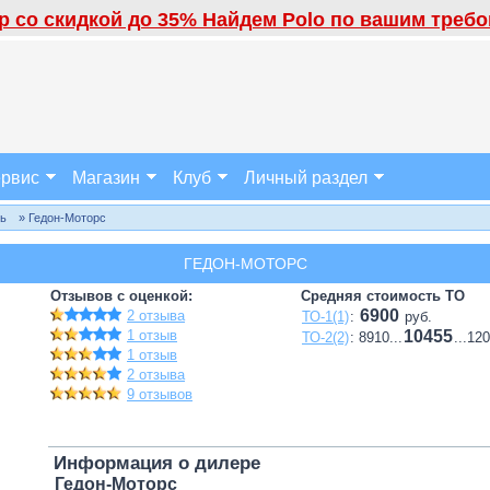
 со скидкой до 35% Найдем Polo по вашим требов
рвис
Магазин
Клуб
Личный раздел
ль
» Гедон-Моторс
ГЕДОН-МОТОРС
Отзывов с оценкой:
Средняя стоимость ТО
6900
2 отзыва
ТО-1(1)
:
руб.
1 отзыв
10455
ТО-2(2)
: 8910...
...12
1 отзыв
2 отзыва
9 отзывов
Информация о дилере
Гедон-Моторс