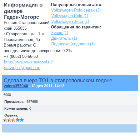
Информация о
Популярные новые авто:
Volkswagen Polo седан (3)
дилере
Volkswagen Polo (1)
Гедон-Моторс
Volkswagen Jetta (1)
Россия Ставропольский
Обращения по гарантии:
край 355035
Кузов (1)
г.Ставрополь, ул. 1-я
Двигатель (1)
Промышленная, 4а
Подвеска (ходовая) (1)
Время работы: С
понедельника до воскресенья 9-21ч
+7 (8652) 56-66-50
http://www.vw-stavropol.ru/
stavropol@gedon.ru
Сделал вчера ТО1 в ставропольском гедоне.
valera355040
• 18 дек 2011, 14:12
6900
Просмотры:
557688
Коментариев:
0
Оценка: