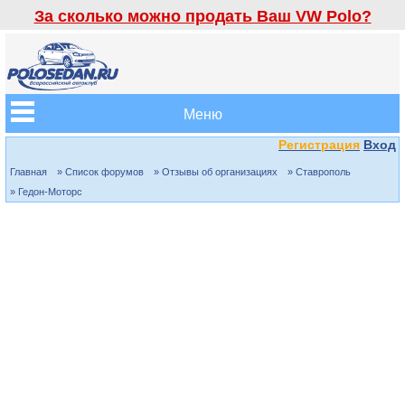
За сколько можно продать Ваш VW Polo?
Меню
Регистрация
Вход
Главная
» Список форумов
» Отзывы об организациях
» Ставрополь
» Гедон-Моторс