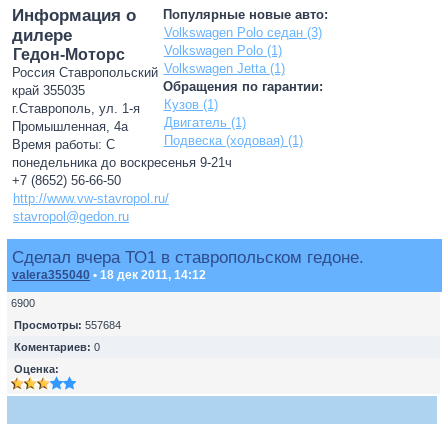
Информация о
Популярные новые авто:
Volkswagen Polo седан (3)
дилере
Volkswagen Polo (1)
Гедон-Моторс
Volkswagen Jetta (1)
Россия Ставропольский
Обращения по гарантии:
край 355035
Кузов (1)
г.Ставрополь, ул. 1-я
Двигатель (1)
Промышленная, 4а
Подвеска (ходовая) (1)
Время работы: С
понедельника до воскресенья 9-21ч
+7 (8652) 56-66-50
http://www.vw-stavropol.ru/
stavropol@gedon.ru
Сделал вчера ТО1 в ставропольском гедоне.
valera355040
• 18 дек 2011, 14:12
6900
Просмотры:
557684
Коментариев:
0
Оценка: