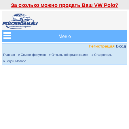
За сколько можно продать Ваш VW Polo?
Меню
Регистрация
Вход
Главная
» Список форумов
» Отзывы об организациях
» Ставрополь
» Гедон-Моторс