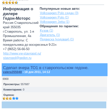
Информация о
Популярные новые авто:
Volkswagen Polo седан (3)
дилере
Volkswagen Polo (1)
Гедон-Моторс
Volkswagen Jetta (1)
Россия Ставропольский
Обращения по гарантии:
край 355035
Кузов (1)
г.Ставрополь, ул. 1-я
Двигатель (1)
Промышленная, 4а
Подвеска (ходовая) (1)
Время работы: С
понедельника до воскресенья 9-21ч
+7 (8652) 56-66-50
http://www.vw-stavropol.ru/
stavropol@gedon.ru
Сделал вчера ТО1 в ставропольском гедоне.
valera355040
• 18 дек 2011, 14:12
6900
Просмотры:
557687
Коментариев:
0
Оценка: