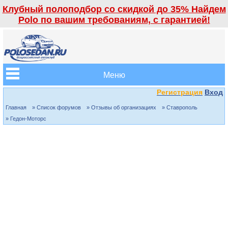
Клубный полоподбор со скидкой до 35% Найдем
Polo по вашим требованиям, с гарантией!
Меню
Регистрация
Вход
Главная
» Список форумов
» Отзывы об организациях
» Ставрополь
» Гедон-Моторс