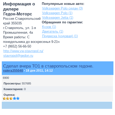
Информация о
Популярные новые авто:
Volkswagen Polo седан (3)
дилере
Volkswagen Polo (1)
Гедон-Моторс
Volkswagen Jetta (1)
Россия Ставропольский
Обращения по гарантии:
край 355035
Кузов (1)
г.Ставрополь, ул. 1-я
Двигатель (1)
Промышленная, 4а
Подвеска (ходовая) (1)
Время работы: С
понедельника до воскресенья 9-21ч
+7 (8652) 56-66-50
http://www.vw-stavropol.ru/
stavropol@gedon.ru
Сделал вчера ТО1 в ставропольском гедоне.
valera355040
• 18 дек 2011, 14:12
6900
Просмотры:
557685
Коментариев:
0
Оценка: