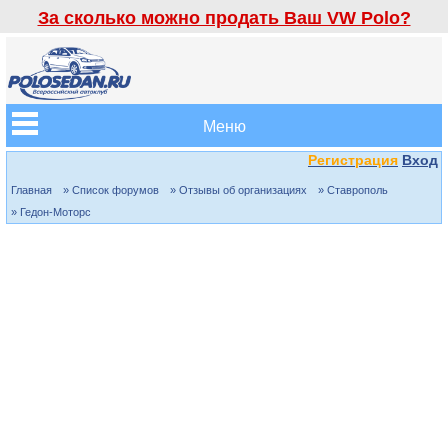
За сколько можно продать Ваш VW Polo?
Меню
Регистрация
Вход
Главная
» Список форумов
» Отзывы об организациях
» Ставрополь
» Гедон-Моторс