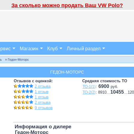
За сколько можно продать Ваш VW Polo?
рвис
Магазин
Клуб
Личный раздел
ль
» Гедон-Моторс
ГЕДОН-МОТОРС
Отзывов с оценкой:
Средняя стоимость ТО
6900
2 отзыва
ТО-1(1)
:
руб.
1 отзыв
10455
ТО-2(2)
: 8910...
...12
1 отзыв
2 отзыва
9 отзывов
Информация о дилере
Гедон-Моторс