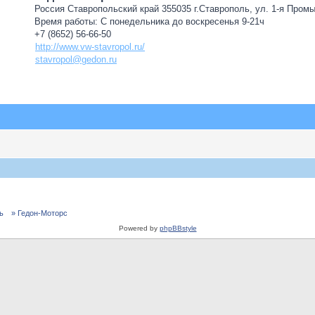
Россия Ставропольский край 355035 г.Ставрополь, ул. 1-я Пром
Время работы: С понедельника до воскресенья 9-21ч
+7 (8652) 56-66-50
http://www.vw-stavropol.ru/
stavropol@gedon.ru
ь
» Гедон-Моторс
Powered by
phpBBstyle