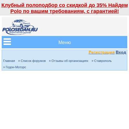
Клубный полоподбор со скидкой до 35% Найдем
Polo по вашим требованиям, с гарантией!
Меню
Регистрация
Вход
Главная
» Список форумов
» Отзывы об организациях
» Ставрополь
» Гедон-Моторс