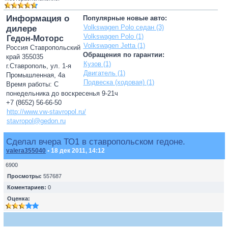
Информация о
Популярные новые авто:
Volkswagen Polo седан (3)
дилере
Volkswagen Polo (1)
Гедон-Моторс
Volkswagen Jetta (1)
Россия Ставропольский
Обращения по гарантии:
край 355035
Кузов (1)
г.Ставрополь, ул. 1-я
Двигатель (1)
Промышленная, 4а
Подвеска (ходовая) (1)
Время работы: С
понедельника до воскресенья 9-21ч
+7 (8652) 56-66-50
http://www.vw-stavropol.ru/
stavropol@gedon.ru
Сделал вчера ТО1 в ставропольском гедоне.
valera355040
• 18 дек 2011, 14:12
6900
Просмотры:
557687
Коментариев:
0
Оценка: