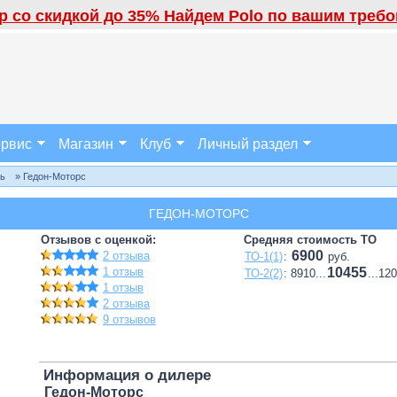
 со скидкой до 35% Найдем Polo по вашим требов
рвис
Магазин
Клуб
Личный раздел
ль
» Гедон-Моторс
ГЕДОН-МОТОРС
Отзывов с оценкой:
Средняя стоимость ТО
6900
2 отзыва
ТО-1(1)
:
руб.
1 отзыв
10455
ТО-2(2)
: 8910...
...12
1 отзыв
2 отзыва
9 отзывов
Информация о дилере
Гедон-Моторс