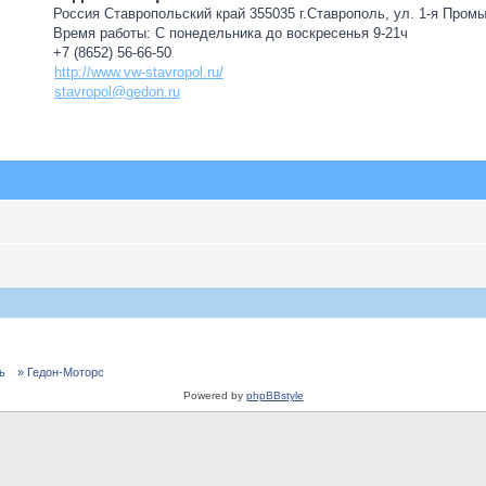
Россия Ставропольский край 355035 г.Ставрополь, ул. 1-я Пром
Время работы: С понедельника до воскресенья 9-21ч
+7 (8652) 56-66-50
http://www.vw-stavropol.ru/
stavropol@gedon.ru
ь
» Гедон-Моторс
Powered by
phpBBstyle