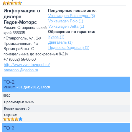
Информация о
Популярные новые авто:
Volkswagen Polo седан (3)
дилере
Volkswagen Polo (1)
Гедон-Моторс
Volkswagen Jetta (1)
Россия Ставропольский
Обращения по гарантии:
край 355035
Кузов (1)
г.Ставрополь, ул. 1-я
Двигатель (1)
Промышленная, 4а
Подвеска (ходовая) (1)
Время работы: С
понедельника до воскресенья 9-21ч
+7 (8652) 56-66-50
http://www.vw-stavropol.ru/
stavropol@gedon.ru
ТО-2
Prikum
• 01 дек 2012, 14:20
8910
Просмотры:
92435
Коментариев:
0
Оценка:
ТО 2