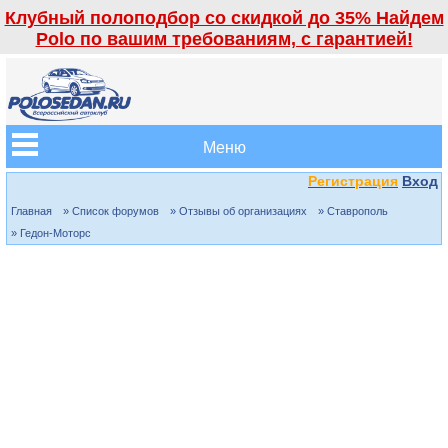
Клубный полоподбор со скидкой до 35% Найдем
Polo по вашим требованиям, с гарантией!
Меню
Регистрация
Вход
Главная
» Список форумов
» Отзывы об организациях
» Ставрополь
» Гедон-Моторс