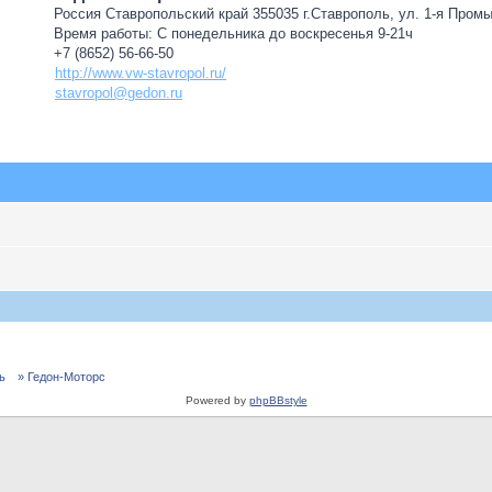
Россия Ставропольский край 355035 г.Ставрополь, ул. 1-я Пром
Время работы: С понедельника до воскресенья 9-21ч
+7 (8652) 56-66-50
http://www.vw-stavropol.ru/
stavropol@gedon.ru
ь
» Гедон-Моторс
Powered by
phpBBstyle