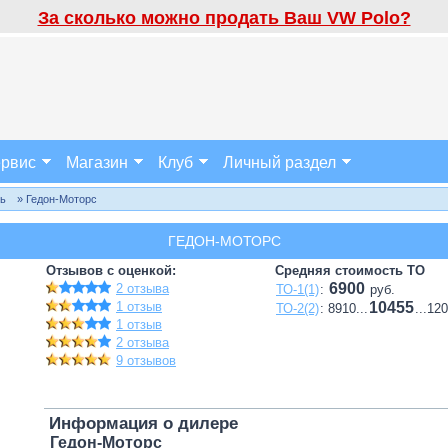
За сколько можно продать Ваш VW Polo?
рвис
Магазин
Клуб
Личный раздел
ль
» Гедон-Моторс
ГЕДОН-МОТОРС
Отзывов с оценкой:
Средняя стоимость ТО
6900
2 отзыва
ТО-1(1)
:
руб.
1 отзыв
10455
ТО-2(2)
: 8910...
...12
1 отзыв
2 отзыва
9 отзывов
Информация о дилере
Гедон-Моторс