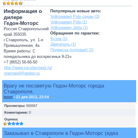
Информация о
Популярные новые авто:
Volkswagen Polo седан (3)
дилере
Volkswagen Polo (1)
Гедон-Моторс
Volkswagen Jetta (1)
Россия Ставропольский
Обращения по гарантии:
край 355035
Кузов (1)
г.Ставрополь, ул. 1-я
Двигатель (1)
Промышленная, 4а
Подвеска (ходовая) (1)
Время работы: С
понедельника до воскресенья 9-21ч
+7 (8652) 56-66-50
http://www.vw-stavropol.ru/
stavropol@gedon.ru
Врагу не посоветую Гедон-Моторс города
Ставрополя.
tenor
• 21 дек 2012, 23:54
Просмотры:
560567
Коментариев:
0
Оценка:
Заказывал в Ставрополе в Гедон-Моторс (едва