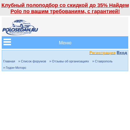
Клубный полоподбор со скидкой до 35% Найдем
Polo по вашим требованиям, с гарантией!
Меню
Регистрация
Вход
Главная
» Список форумов
» Отзывы об организациях
» Ставрополь
» Гедон-Моторс