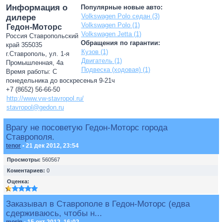
Информация о
Популярные новые авто:
Volkswagen Polo седан (3)
дилере
Volkswagen Polo (1)
Гедон-Моторс
Volkswagen Jetta (1)
Россия Ставропольский
Обращения по гарантии:
край 355035
Кузов (1)
г.Ставрополь, ул. 1-я
Двигатель (1)
Промышленная, 4а
Подвеска (ходовая) (1)
Время работы: С
понедельника до воскресенья 9-21ч
+7 (8652) 56-66-50
http://www.vw-stavropol.ru/
stavropol@gedon.ru
Врагу не посоветую Гедон-Моторс города
Ставрополя.
tenor
• 21 дек 2012, 23:54
Просмотры:
560567
Коментариев:
0
Оценка:
Заказывал в Ставрополе в Гедон-Моторс (едва
сдерживаюсь, чтобы н...