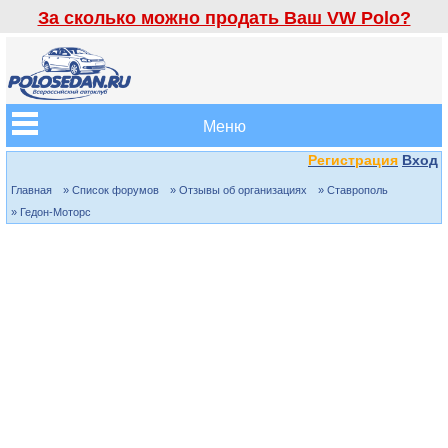
За сколько можно продать Ваш VW Polo?
Меню
Регистрация
Вход
Главная
» Список форумов
» Отзывы об организациях
» Ставрополь
» Гедон-Моторс