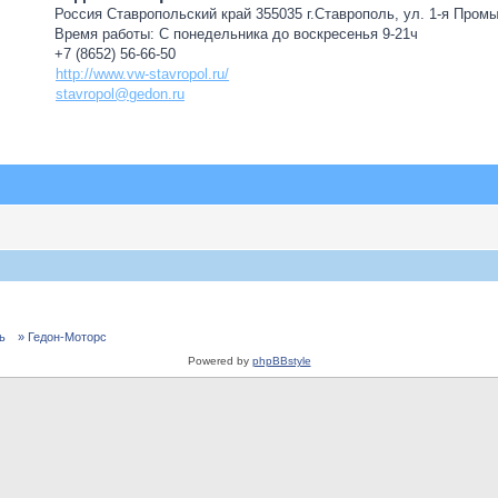
Россия Ставропольский край 355035 г.Ставрополь, ул. 1-я Пром
Время работы: С понедельника до воскресенья 9-21ч
+7 (8652) 56-66-50
http://www.vw-stavropol.ru/
stavropol@gedon.ru
ь
» Гедон-Моторс
Powered by
phpBBstyle