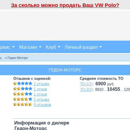
За сколько можно продать Ваш VW Polo?
рвис
Магазин
Клуб
Личный раздел
ль
» Гедон-Моторс
ГЕДОН-МОТОРС
Отзывов с оценкой:
Средняя стоимость ТО
6900
2 отзыва
ТО-1(1)
:
руб.
1 отзыв
10455
ТО-2(2)
: 8910...
...12
1 отзыв
2 отзыва
9 отзывов
Информация о дилере
Гедон-Моторс