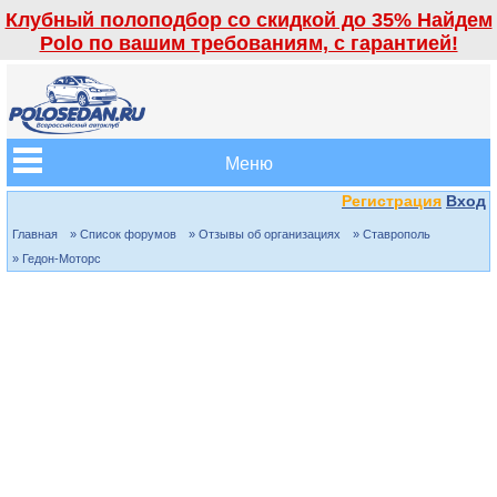
Клубный полоподбор со скидкой до 35% Найдем
Polo по вашим требованиям, с гарантией!
Меню
Регистрация
Вход
Главная
» Список форумов
» Отзывы об организациях
» Ставрополь
» Гедон-Моторс