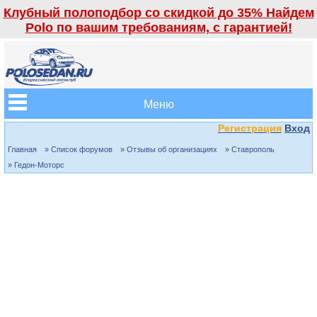
Клубный полоподбор со скидкой до 35% Найдем
Polo по вашим требованиям, с гарантией!
Меню
Регистрация
Вход
Главная
» Список форумов
» Отзывы об организациях
» Ставрополь
» Гедон-Моторс