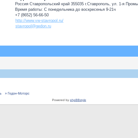
Россия Ставропольский край 355035 г.Ставрополь, ул. 1-я Пром
Время работы: С понедельника до воскресенья 9-21ч
+7 (8652) 56-66-50
http://www.vw-stavropol.ru/
stavropol@gedon.ru
ь
» Гедон-Моторс
Powered by
phpBBstyle