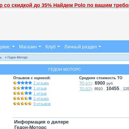
 со скидкой до 35% Найдем Polo по вашим требов
рвис
Магазин
Клуб
Личный раздел
ль
» Гедон-Моторс
ГЕДОН-МОТОРС
Отзывов с оценкой:
Средняя стоимость ТО
6900
2 отзыва
ТО-1(1)
:
руб.
1 отзыв
10455
ТО-2(2)
: 8910...
...12
1 отзыв
2 отзыва
9 отзывов
Информация о дилере
Гедон-Моторс