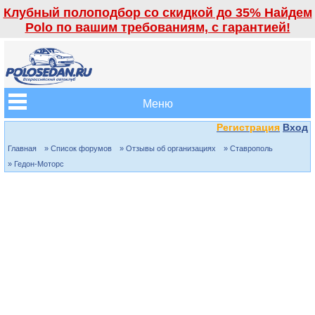
Клубный полоподбор со скидкой до 35% Найдем
Polo по вашим требованиям, с гарантией!
Меню
Регистрация
Вход
Главная
» Список форумов
» Отзывы об организациях
» Ставрополь
» Гедон-Моторс