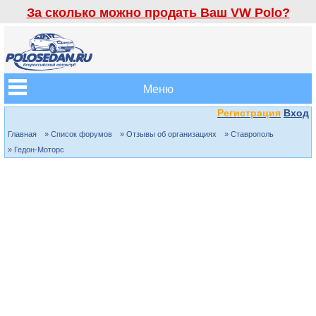
За сколько можно продать Ваш VW Polo?
Меню
Регистрация
Вход
Главная
» Список форумов
» Отзывы об организациях
» Ставрополь
» Гедон-Моторс