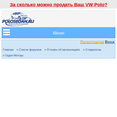
За сколько можно продать Ваш VW Polo?
Меню
Регистрация
Вход
Главная
» Список форумов
» Отзывы об организациях
» Ставрополь
» Гедон-Моторс