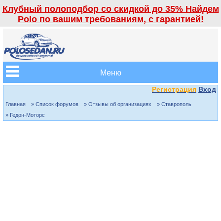
Клубный полоподбор со скидкой до 35% Найдем
Polo по вашим требованиям, с гарантией!
Меню
Регистрация
Вход
Главная
» Список форумов
» Отзывы об организациях
» Ставрополь
» Гедон-Моторс