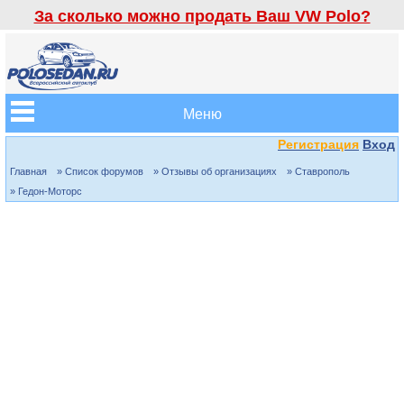
За сколько можно продать Ваш VW Polo?
Меню
Регистрация
Вход
Главная
» Список форумов
» Отзывы об организациях
» Ставрополь
» Гедон-Моторс