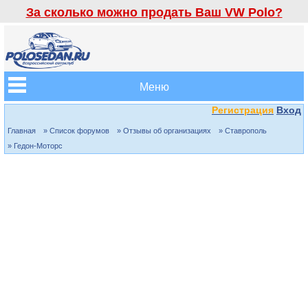
За сколько можно продать Ваш VW Polo?
Меню
Регистрация
Вход
Главная
» Список форумов
» Отзывы об организациях
» Ставрополь
» Гедон-Моторс