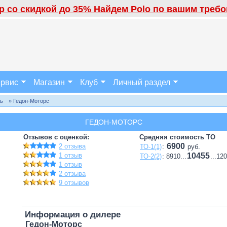
 со скидкой до 35% Найдем Polo по вашим требов
рвис
Магазин
Клуб
Личный раздел
ль
» Гедон-Моторс
ГЕДОН-МОТОРС
Отзывов с оценкой:
Средняя стоимость ТО
6900
2 отзыва
ТО-1(1)
:
руб.
1 отзыв
10455
ТО-2(2)
: 8910...
...12
1 отзыв
2 отзыва
9 отзывов
Информация о дилере
Гедон-Моторс