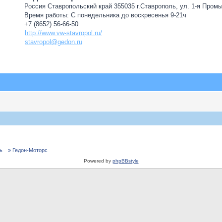
Россия Ставропольский край 355035 г.Ставрополь, ул. 1-я Пром
Время работы: С понедельника до воскресенья 9-21ч
+7 (8652) 56-66-50
http://www.vw-stavropol.ru/
stavropol@gedon.ru
ь
» Гедон-Моторс
Powered by
phpBBstyle