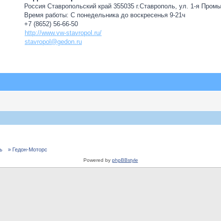
Россия Ставропольский край 355035 г.Ставрополь, ул. 1-я Пром
Время работы: С понедельника до воскресенья 9-21ч
+7 (8652) 56-66-50
http://www.vw-stavropol.ru/
stavropol@gedon.ru
ь
» Гедон-Моторс
Powered by
phpBBstyle