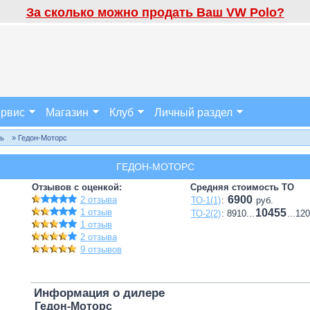
За сколько можно продать Ваш VW Polo?
рвис
Магазин
Клуб
Личный раздел
ль
» Гедон-Моторс
ГЕДОН-МОТОРС
Отзывов с оценкой:
Средняя стоимость ТО
6900
2 отзыва
ТО-1(1)
:
руб.
1 отзыв
10455
ТО-2(2)
: 8910...
...12
1 отзыв
2 отзыва
9 отзывов
Информация о дилере
Гедон-Моторс