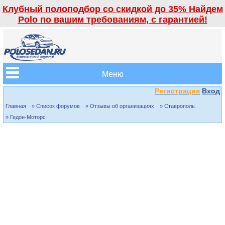
Клубный полоподбор со скидкой до 35% Найдем
Polo по вашим требованиям, с гарантией!
Меню
Регистрация
Вход
Главная
» Список форумов
» Отзывы об организациях
» Ставрополь
» Гедон-Моторс