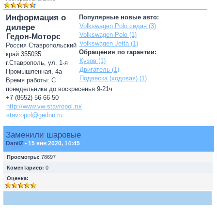
Информация о
Популярные новые авто:
Volkswagen Polo седан (3)
дилере
Volkswagen Polo (1)
Гедон-Моторс
Volkswagen Jetta (1)
Россия Ставропольский
Обращения по гарантии:
край 355035
Кузов (1)
г.Ставрополь, ул. 1-я
Двигатель (1)
Промышленная, 4а
Подвеска (ходовая) (1)
Время работы: С
понедельника до воскресенья 9-21ч
+7 (8652) 56-66-50
http://www.vw-stavropol.ru/
stavropol@gedon.ru
Заменили шаровые
DanilZ
• 15 янв 2020, 14:45
Просмотры:
78697
Коментариев:
0
Оценка: