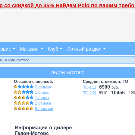
 со скидкой до 35% Найдем Polo по вашим требов
рвис
Магазин
Клуб
Личный раздел
ль
» Гедон-Моторс
ГЕДОН-МОТОРС
Отзывов с оценкой:
Средняя стоимость ТО
6900
2 отзыва
ТО-1(1)
:
руб.
1 отзыв
10455
ТО-2(2)
: 8910...
...12
1 отзыв
2 отзыва
9 отзывов
Информация о дилере
Гедон-Моторс