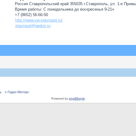
Россия Ставропольский край 355035 г.Ставрополь, ул. 1-я Пром
Время работы: С понедельника до воскресенья 9-21ч
+7 (8652) 56-66-50
http://www.vw-stavropol.ru/
stavropol@gedon.ru
ь
» Гедон-Моторс
Powered by
phpBBstyle