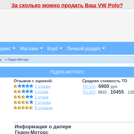
За сколько можно продать Ваш VW Polo?
рвис
Магазин
Клуб
Личный раздел
ль
» Гедон-Моторс
ГЕДОН-МОТОРС
Отзывов с оценкой:
Средняя стоимость ТО
6900
2 отзыва
ТО-1(1)
:
руб.
1 отзыв
10455
ТО-2(2)
: 8910...
...12
1 отзыв
2 отзыва
9 отзывов
Информация о дилере
Гедон-Моторс