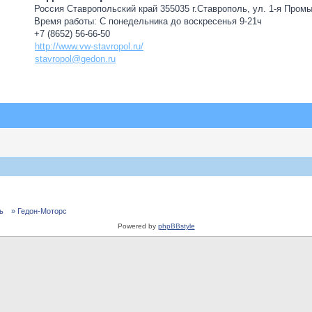
Россия Ставропольский край 355035 г.Ставрополь, ул. 1-я Пром
Время работы: С понедельника до воскресенья 9-21ч
+7 (8652) 56-66-50
http://www.vw-stavropol.ru/
stavropol@gedon.ru
ь
» Гедон-Моторс
Powered by
phpBBstyle