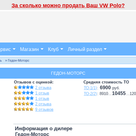
За сколько можно продать Ваш VW Polo?
рвис
Магазин
Клуб
Личный раздел
ль
» Гедон-Моторс
ГЕДОН-МОТОРС
Отзывов с оценкой:
Средняя стоимость ТО
6900
2 отзыва
ТО-1(1)
:
руб.
1 отзыв
10455
ТО-2(2)
: 8910...
...12
1 отзыв
2 отзыва
9 отзывов
Информация о дилере
Гедон-Моторс