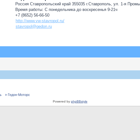
Россия Ставропольский край 355035 г.Ставрополь, ул. 1-я Пром
Время работы: С понедельника до воскресенья 9-21ч
+7 (8652) 56-66-50
http://www.vw-stavropol.ru/
stavropol@gedon.ru
ь
» Гедон-Моторс
Powered by
phpBBstyle