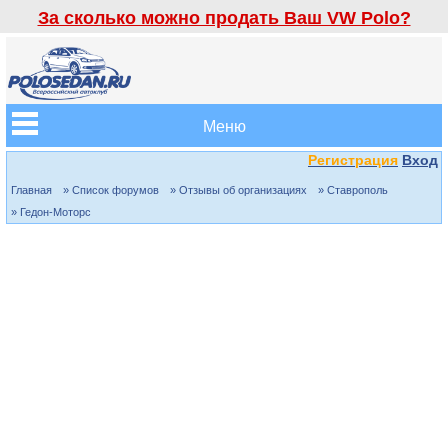
За сколько можно продать Ваш VW Polo?
Меню
Регистрация
Вход
Главная
» Список форумов
» Отзывы об организациях
» Ставрополь
» Гедон-Моторс