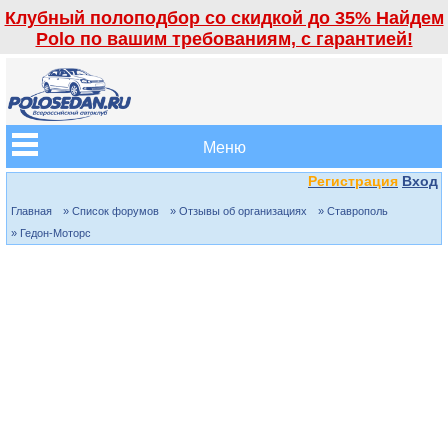
Клубный полоподбор со скидкой до 35% Найдем
Polo по вашим требованиям, с гарантией!
Меню
Регистрация
Вход
Главная
» Список форумов
» Отзывы об организациях
» Ставрополь
» Гедон-Моторс