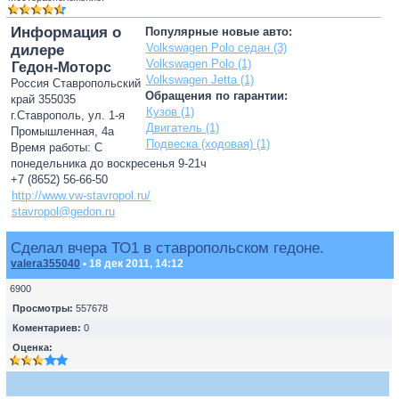
Информация о
Популярные новые авто:
Volkswagen Polo седан (3)
дилере
Volkswagen Polo (1)
Гедон-Моторс
Volkswagen Jetta (1)
Россия Ставропольский
Обращения по гарантии:
край 355035
Кузов (1)
г.Ставрополь, ул. 1-я
Двигатель (1)
Промышленная, 4а
Подвеска (ходовая) (1)
Время работы: С
понедельника до воскресенья 9-21ч
+7 (8652) 56-66-50
http://www.vw-stavropol.ru/
stavropol@gedon.ru
Сделал вчера ТО1 в ставропольском гедоне.
valera355040
• 18 дек 2011, 14:12
6900
Просмотры:
557678
Коментариев:
0
Оценка: