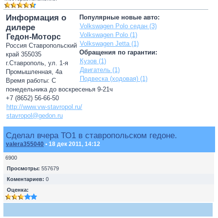
Информация о
Популярные новые авто:
Volkswagen Polo седан (3)
дилере
Volkswagen Polo (1)
Гедон-Моторс
Volkswagen Jetta (1)
Россия Ставропольский
Обращения по гарантии:
край 355035
Кузов (1)
г.Ставрополь, ул. 1-я
Двигатель (1)
Промышленная, 4а
Подвеска (ходовая) (1)
Время работы: С
понедельника до воскресенья 9-21ч
+7 (8652) 56-66-50
http://www.vw-stavropol.ru/
stavropol@gedon.ru
Сделал вчера ТО1 в ставропольском гедоне.
valera355040
• 18 дек 2011, 14:12
6900
Просмотры:
557679
Коментариев:
0
Оценка: