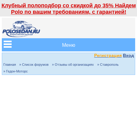
Клубный полоподбор со скидкой до 35% Найдем
Polo по вашим требованиям, с гарантией!
Меню
Регистрация
Вход
Главная
» Список форумов
» Отзывы об организациях
» Ставрополь
» Гедон-Моторс