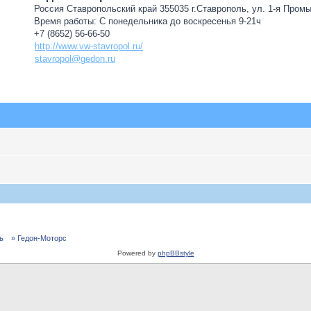
Россия Ставропольский край 355035 г.Ставрополь, ул. 1-я Пром
Время работы: С понедельника до воскресенья 9-21ч
+7 (8652) 56-66-50
http://www.vw-stavropol.ru/
stavropol@gedon.ru
ь
» Гедон-Моторс
Powered by
phpBBstyle