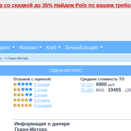
 со скидкой до 35% Найдем Polo по вашим требов
рвис
Магазин
Клуб
Личный раздел
ль
» Гедон-Моторс
ГЕДОН-МОТОРС
Отзывов с оценкой:
Средняя стоимость ТО
6900
2 отзыва
ТО-1(1)
:
руб.
1 отзыв
10455
ТО-2(2)
: 8910...
...12
1 отзыв
2 отзыва
9 отзывов
Информация о дилере
Гедон-Моторс