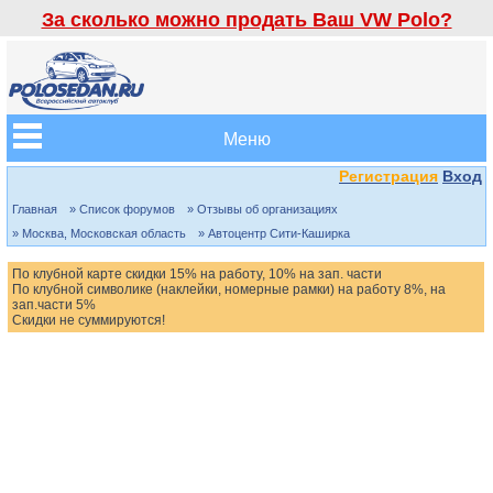
За сколько можно продать Ваш VW Polo?
Меню
Регистрация
Вход
Главная
» Список форумов
» Отзывы об организациях
» Москва, Московская область
» Автоцентр Сити-Каширка
По клубной карте скидки 15% на работу, 10% на зап. части
По клубной символике (наклейки, номерные рамки) на работу 8%, на
зап.части 5%
Скидки не суммируются!