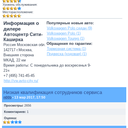
Уровень обслуживания:
Месторасположение:
Информация о
Популярные новые авто:
Volkswagen Polo седан (9)
дилере
Volkswagen Polo (1)
Автоцентр Сити-
Volkswagen Toureg (1)
Каширка
Обращения по гарантии:
Россия Московская обл.
Тормозная система (1)
142717 г.Москва,
Подвеска (ходовая) (1)
Внешняя сторона
МКАД, 22 км
Время работы: С понедельника до воскресенья 9-
21ч
+7 (495) 741-45-45
http://vw.avto-city.ru/
Низкая квалификация сотрудников сервиса
n00b
• 13 мар 2017, 17:50
Просмотры:
2656
Коментариев:
1
Оценка: