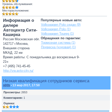
Уровень обслуживания:
Месторасположение:
Информация о
Популярные новые авто:
Volkswagen Polo седан (9)
дилере
Volkswagen Polo (1)
Автоцентр Сити-
Volkswagen Toureg (1)
Каширка
Обращения по гарантии:
Россия Московская обл.
Тормозная система (1)
142717 г.Москва,
Подвеска (ходовая) (1)
Внешняя сторона
МКАД, 22 км
Время работы: С понедельника до воскресенья 9-
21ч
+7 (495) 741-45-45
http://vw.avto-city.ru/
Низкая квалификация сотрудников сервиса
n00b
• 13 мар 2017, 17:50
Просмотры:
2653
Коментариев:
1
Оценка: