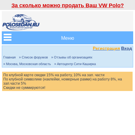
За сколько можно продать Ваш VW Polo?
Меню
Регистрация
Вход
Главная
» Список форумов
» Отзывы об организациях
» Москва, Московская область
» Автоцентр Сити-Каширка
По клубной карте скидки 15% на работу, 10% на зап. части
По клубной символике (наклейки, номерные рамки) на работу 8%, на
зап.части 5%
Скидки не суммируются!