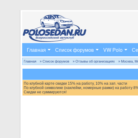
Главная
Список форумов
VW Polo
Се
Главная
» Список форумов
» Отзывы об организациях
» Москва, М
По клубной карте скидки 15% на работу, 10% на зап. части
По клубной символике (наклейки, номерные рамки) на работу 8%
Скидки не суммируются!