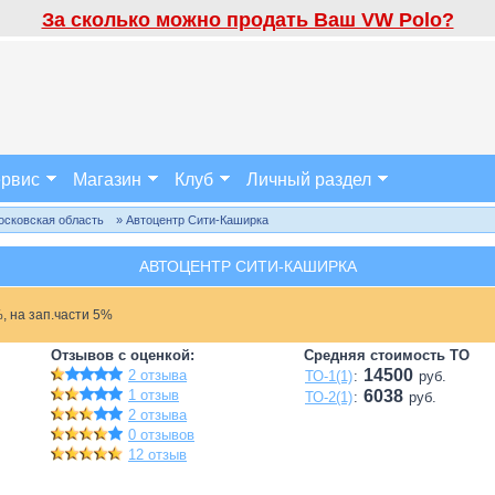
За сколько можно продать Ваш VW Polo?
рвис
Магазин
Клуб
Личный раздел
осковская область
» Автоцентр Сити-Каширка
АВТОЦЕНТР СИТИ-КАШИРКА
, на зап.части 5%
Отзывов с оценкой:
Средняя стоимость ТО
14500
2 отзыва
ТО-1(1)
:
руб.
1 отзыв
6038
ТО-2(1)
:
руб.
2 отзыва
0 отзывов
12 отзыв