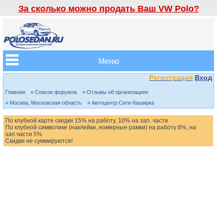
За сколько можно продать Ваш VW Polo?
Меню
Регистрация
Вход
Главная
» Список форумов
» Отзывы об организациях
» Москва, Московская область
» Автоцентр Сити-Каширка
По клубной карте скидки 15% на работу, 10% на зап. части
По клубной символике (наклейки, номерные рамки) на работу 8%, на
зап.части 5%
Скидки не суммируются!