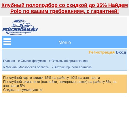
Клубный полоподбор со скидкой до 35% Найдем
Polo по вашим требованиям, с гарантией!
Меню
Регистрация
Вход
Главная
» Список форумов
» Отзывы об организациях
» Москва, Московская область
» Автоцентр Сити-Каширка
По клубной карте скидки 15% на работу, 10% на зап. части
По клубной символике (наклейки, номерные рамки) на работу 8%, на
зап.части 5%
Скидки не суммируются!