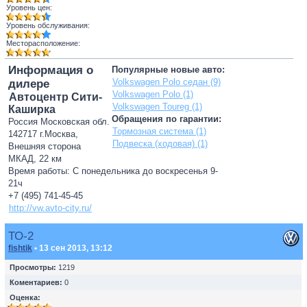
Уровень цен:
Уровень обслуживания:
Месторасположение:
Информация о
Популярные новые авто:
Volkswagen Polo седан (9)
дилере
Volkswagen Polo (1)
Автоцентр Сити-
Volkswagen Toureg (1)
Каширка
Обращения по гарантии:
Россия Московская обл.
Тормозная система (1)
142717 г.Москва,
Подвеска (ходовая) (1)
Внешняя сторона
МКАД, 22 км
Время работы: С понедельника до воскресенья 9-
21ч
+7 (495) 741-45-45
http://vw.avto-city.ru/
ТО-2
fishtik
• 13 сен 2013, 13:12
Просмотры:
1219
Коментариев:
0
Оценка: