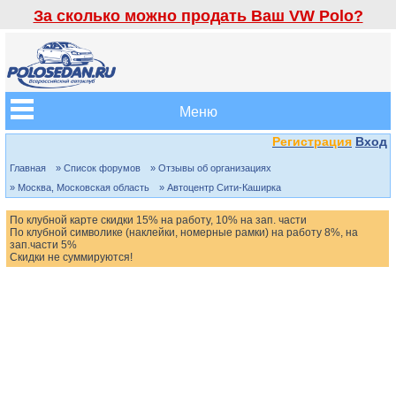
За сколько можно продать Ваш VW Polo?
Меню
Регистрация
Вход
Главная
» Список форумов
» Отзывы об организациях
» Москва, Московская область
» Автоцентр Сити-Каширка
По клубной карте скидки 15% на работу, 10% на зап. части
По клубной символике (наклейки, номерные рамки) на работу 8%, на
зап.части 5%
Скидки не суммируются!