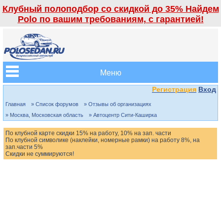
Клубный полоподбор со скидкой до 35% Найдем
Polo по вашим требованиям, с гарантией!
Меню
Регистрация
Вход
Главная
» Список форумов
» Отзывы об организациях
» Москва, Московская область
» Автоцентр Сити-Каширка
По клубной карте скидки 15% на работу, 10% на зап. части
По клубной символике (наклейки, номерные рамки) на работу 8%, на
зап.части 5%
Скидки не суммируются!